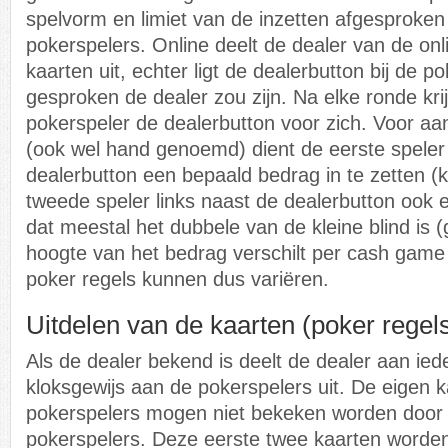
spelvorm en limiet van de inzetten afgesproken
pokerspelers. Online deelt de dealer van de on
kaarten uit, echter ligt de dealerbutton bij de p
gesproken de dealer zou zijn. Na elke ronde kri
pokerspeler de dealerbutton voor zich. Voor a
(ook wel hand genoemd) dient de eerste speler 
dealerbutton een bepaald bedrag in te zetten (k
tweede speler links naast de dealerbutton ook
dat meestal het dubbele van de kleine blind is (
hoogte van het bedrag verschilt per cash game
poker regels kunnen dus variëren.
Uitdelen van de kaarten (poker regel
Als de dealer bekend is deelt de dealer aan ied
kloksgewijs aan de pokerspelers uit. De eigen 
pokerspelers mogen niet bekeken worden door
pokerspelers. Deze eerste twee kaarten worden