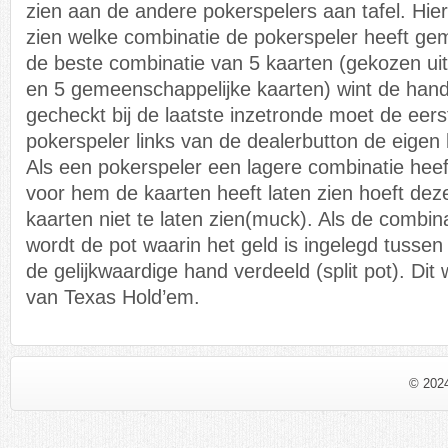
zien aan de andere pokerspelers aan tafel. Hie
zien welke combinatie de pokerspeler heeft ge
de beste combinatie van 5 kaarten (gekozen uit
en 5 gemeenschappelijke kaarten) wint de hand.
gecheckt bij de laatste inzetronde moet de eer
pokerspeler links van de dealerbutton de eigen 
Als een pokerspeler een lagere combinatie hee
voor hem de kaarten heeft laten zien hoeft dez
kaarten niet te laten zien(muck). Als de combina
wordt de pot waarin het geld is ingelegd tusse
de gelijkwaardige hand verdeeld (split pot). Dit
van Texas Hold’em.
© 202