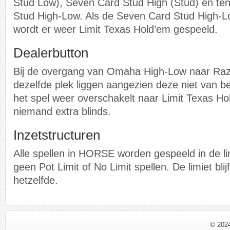
Stud Low), Seven Card Stud High (Stud) en ten
Stud High-Low. Als de Seven Card Stud High-Lo
wordt er weer Limit Texas Hold’em gespeeld.
Dealerbutton
Bij de overgang van Omaha High-Low naar Razz 
dezelfde plek liggen aangezien deze niet van bel
het spel weer overschakelt naar Limit Texas Ho
niemand extra blinds.
Inzetstructuren
Alle spellen in HORSE worden gespeeld in de limi
geen Pot Limit of No Limit spellen. De limiet blij
hetzelfde.
© 202