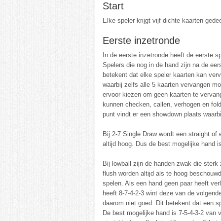
Start
Elke speler krijgt vijf dichte kaarten gede
Eerste inzetronde
In de eerste inzetronde heeft de eerste sp
Spelers die nog in de hand zijn na de ee
betekent dat elke speler kaarten kan ve
waarbij zelfs alle 5 kaarten vervangen m
ervoor kiezen om geen kaarten te vervang
kunnen checken, callen, verhogen en folde
punt vindt er een showdown plaats waarbi
Bij 2-7 Single Draw wordt een straight of
altijd hoog. Dus de best mogelijke hand is:
Bij lowball zijn de handen zwak die sterk 
flush worden altijd als te hoog beschou
spelen. Als een hand geen paar heeft verl
heeft 8-7-4-2-3 wint deze van de volgende 
daarom niet goed. Dit betekent dat een s
De best mogelijke hand is 7-5-4-3-2 van 