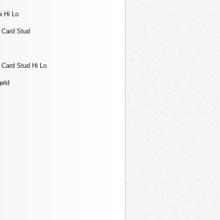
 Hi Lo
 Card Stud
Card Stud Hi Lo
eld