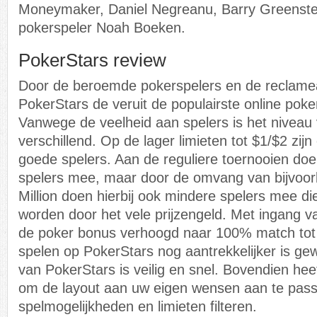
Moneymaker, Daniel Negreanu, Barry Greenste
pokerspeler Noah Boeken.
PokerStars review
Door de beroemde pokerspelers en de reclamea
PokerStars de veruit de populairste online pok
Vanwege de veelheid aan spelers is het niveau
verschillend. Op de lager limieten tot $1/$2 zijn 
goede spelers. Aan de reguliere toernooien doen
spelers mee, maar door de omvang van bijvoo
Million doen hierbij ook mindere spelers mee d
worden door het vele prijzengeld. Met ingang v
de poker bonus verhoogd naar 100% match tot
spelen op PokerStars nog aantrekkelijker is ge
van PokerStars is veilig en snel. Bovendien hee
om de layout aan uw eigen wensen aan te pass
spelmogelijkheden en limieten filteren.