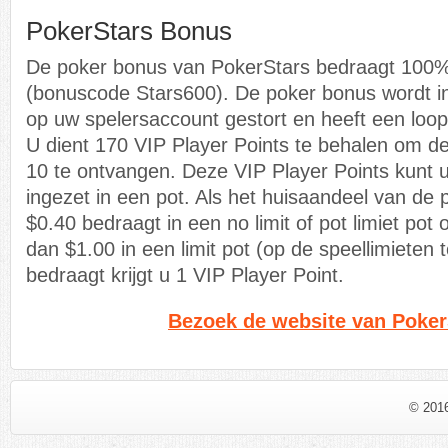
PokerStars Bonus
De poker bonus van PokerStars bedraagt 100%
(bonuscode Stars600). De poker bonus wordt i
op uw spelersaccount gestort en heeft een loo
U dient 170 VIP Player Points te behalen om d
10 te ontvangen. Deze VIP Player Points kunt u
ingezet in een pot. Als het huisaandeel van de 
$0.40 bedraagt in een no limit of pot limiet pot
dan $1.00 in een limit pot (op de speellimieten 
bedraagt krijgt u 1 VIP Player Point.
Bezoek de website van Poker
© 201